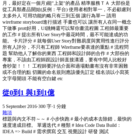
月，最好定在一個月)能"上架"的產品 精準服務ＴＡ 大部份是
從工具類產品開始(反例：平台) 使用者相對單一，不必顧慮到
太多外人 可用功能約略只有三到五個 讓行為單一 請用
wireframe storyboard進行描述 手畫也可以 讓所有人在同一概念
下做事 prott好用，UI跳轉還可以幫你畫流程圖 工程師最重要
的工作 # 提出所有User Story中最花時間，最不可能達成的功
能。 卡片評分 # 就每個User Story對難易度與實用性進行評分
所有人評分，不只有工程師 Wireframe要表達的重點 # 流程問
題 幫助他人了解你的東西 工程師和設計師的合作 # 大部份的
專案，不該由工程師跟設計師直接溝通，要有中間人比較好
會吵架！！！ 工程師要評估介面和過場動畫有沒有非常困難
或不合理的點 切圖的命名規則應該優先訂定 檔名須以小寫英
文字母開頭 不能有空白鍵 etc
從0到1 與1到1億
5 September 2016
·
300 字
·
1 分鐘
雜項
標題與內文不符～～ # 小步快跑 # 最小的成本去除錯，最快的
速度達成目標。 單週迭代 # 種類 # Idea Code Data Build：
IDEA => Build # 需求撰寫 交互 視覺設計 研發 測試