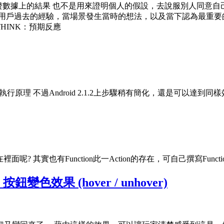
 訪談不是為了驗證數據上的結果 也不是用來證明個人的假設，去說服別人
了解用戶過去的經驗，當場景發生當時的想法，以及當下認為最重
THINK：預期反應
I環境安裝與執行原理 不過Android 2.1.2上步驟稍有簡化，還是可以達到同
? 其實也有Function此一Action的存在，可自己撰寫Funct
utton 按鈕變色效果 (hover / unhover)