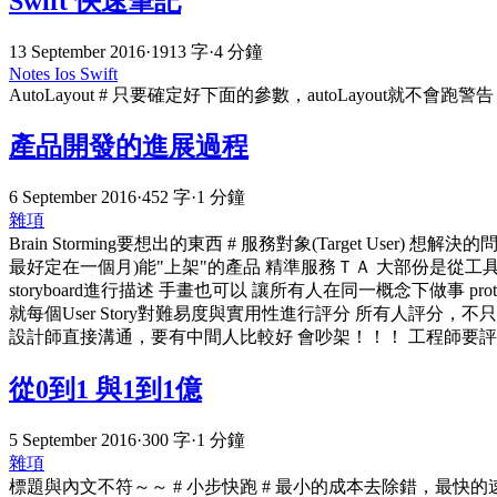
Swift 快速筆記
13 September 2016
·
1913 字
·
4 分鐘
Notes
Ios
Swift
AutoLayout # 只要確定好下面的參數，autoLayout就不會跑警告
產品開發的進展過程
6 September 2016
·
452 字
·
1 分鐘
雜項
Brain Storming要想出的東西 # 服務對象(Target User) 
最好定在一個月)能"上架"的產品 精準服務ＴＡ 大部份是從工具
storyboard進行描述 手畫也可以 讓所有人在同一概念下做事 p
就每個User Story對難易度與實用性進行評分 所有人評分，不
設計師直接溝通，要有中間人比較好 會吵架！！！ 工程師要評
從0到1 與1到1億
5 September 2016
·
300 字
·
1 分鐘
雜項
標題與內文不符～～ # 小步快跑 # 最小的成本去除錯，最快的速度達成目標。 單週