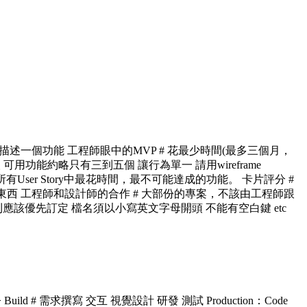
) 主詞動詞受詞，描述一個功能 工程師眼中的MVP # 花最少時間(最多三個月，
功能約略只有三到五個 讓行為單一 請用wireframe
所有User Story中最花時間，最不可能達成的功能。 卡片評分 #
解你的東西 工程師和設計師的合作 # 大部份的專案，不該由工程師跟
該優先訂定 檔名須以小寫英文字母開頭 不能有空白鍵 etc
ild # 需求撰寫 交互 視覺設計 研發 測試 Production：Code