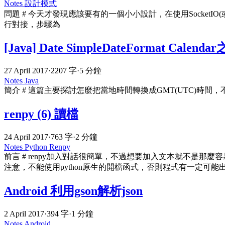
Notes
設計模式
問題 # 今天才發現應該要有的一個小小設計，在使用SocketI
行對接，步驟為
[Java] Date SimpleDateFormat Ca
27 April 2017
·
2207 字
·
5 分鐘
Notes
Java
簡介 # 這篇主要探討怎麼把當地時間轉換成GMT(UTC)時
renpy (6) 讀檔
24 April 2017
·
763 字
·
2 分鐘
Notes
Python
Renpy
前言 # renpy加入對話很簡單，不過想要加入文本就不是
注意，不能使用python原生的開檔函式，否則程式有一定可能
Android 利用gson解析json
2 April 2017
·
394 字
·
1 分鐘
Notes
Android