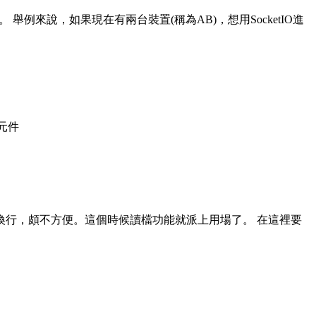
舉例來說，如果現在有兩台裝置(稱為AB)，想用SocketIO進
元件
為換行，頗不方便。這個時候讀檔功能就派上用場了。 在這裡要