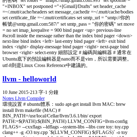
的密碼" set folder = "imaps://imap.gmail.com:993" set spoolfile =
"+INBOX" set postponed ="+[Gmail]/Drafts" set header_cache
=~/.mutt/cache/headers set message_cachedir =~/.mutt/cache/bodies
set certificate_file =~/.mutt/certificates set smtp_url = "smtp://你的
帳號@smtp.gmail.com:587/" set smtp_pass = "你的密碼" set move
= no set imap_keepalive = 900 bind pager <up> previous-line
#scroll inside the message rather than the index bind pager <down>
next-line bind index <left> last-entry bind pager <left> exit bind
index <right> display-message bind pager <right> next-page bind
browser <right> select-entry 細部設定 # 編碼與編輯器 # 通常在
Ubuntu底下的預設編輯器是nano而不是vim，所以需要調整。
utf-8則是Linux Cross Reference中建議的。
llvm - helloworld
10 June 2015
·
213 字
·
1 分鐘
Notes
Llvm
Compiler
環境設置 # ubuntu體系：sudo apt-get install llvm MAC: brew
install llvm makefile (MAC) #
BIN_PATH=/usr/local/Cellar/llvm/3.6.1/bin/ export
PATH:=$(PATH):$(BIN_PATH) LLVM_CONFIG=llvm-config
FLAGS= --cxxflags --ldflags --system-libs --libs core toy: toy.cpp
clang++ -g -O3 toy.cpp `$(LLVM_CONFIG) $(FLAGS)` -o toy