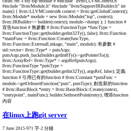
clean: rm -f toy top module # #include "llvm/LLVMContext.h"
#include "llvm/Module.h" #include "llvm/Support/IRBuilder.h" int
main() { llvm::LLVMContext& context = llvm::getGlobalContext();
llvm::Module* module = new llvm::Module("top", context);
llvm::IRBuilder<> builder(context); module->dump( ); } function #
宣告function # 無參數 # llvm::FunctionType *funcType =
llvm::FunctionType::get(builder.getInt32Ty(), false); llvm::Function
*mainFunc = llvm::Function::Create(funcType,
llvm::Function::ExternalLinkage, "main", module); 有參數 #
std::vector< llvm::Type* > putsArgs;
putsArgs.push_back(builder.getInt8Ty()->getPointerTo());
llvm::ArrayRef< llvm::Type* > argsRef(putsArgs);
llvm::FunctionType *putsType =
llvm::FunctionType::get(builder.getInt32Ty(), argsRef, false); 定義
function # 引用已有的function # llvm::Constant *putsFunc =
module->getOrInsertFunction("puts", putsType); 創造新的function
# llvm::BasicBlock *entry = llvm::BasicBlock::Create(context,
"entrypoint", mainFunc); builder.SetInsertPoint(entry); 增添function
內容
在linux上跑git server
7 June 2015
·
971 字
·
2 分鐘